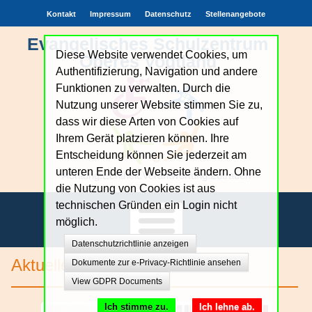
Kontakt
Impressum
Datenschutz
Stellenangebote
Evangelisches Schulzentrum
Diese Website verwendet Cookies, um
Oberes Vogtland
Authentifizierung, Navigation und andere
Funktionen zu verwalten. Durch die
Nutzung unserer Website stimmen Sie zu,
dass wir diese Arten von Cookies auf
Ihrem Gerät platzieren können. Ihre
Entscheidung können Sie jederzeit am
unteren Ende der Webseite ändern. Ohne
Achtung.Echtheit.Verantwortung.Zutrauen
die Nutzung von Cookies ist aus
technischen Gründen ein Login nicht
möglich.
Datenschutzrichtlinie anzeigen
Unsere Schule
Aktuelles
Dokumente zur e-Privacy-Richtlinie ansehen
View GDPR Documents
Bildungsangebote
Ich stimme zu.
Ich lehne ab.