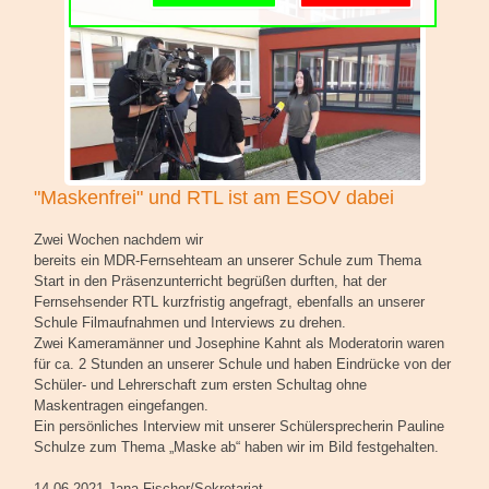
Schulgemeinschaft
Schulorganisation
"Maskenfrei" und RTL ist am ESOV dabei
Zwei Wochen nachdem wir
bereits ein MDR-Fernsehteam an unserer Schule zum Thema
Start in den Präsenzunterricht begrüßen durften, hat der
Fernsehsender RTL kurzfristig angefragt, ebenfalls an unserer
Schule Filmaufnahmen und Interviews zu drehen.
Zwei Kameramänner und Josephine Kahnt als Moderatorin waren
für ca. 2 Stunden an unserer Schule und haben Eindrücke von der
Schüler- und Lehrerschaft zum ersten Schultag ohne
Maskentragen eingefangen.
Ein persönliches Interview mit unserer Schülersprecherin Pauline
Schulze zum Thema „Maske ab“ haben wir im Bild festgehalten.
14.06.2021 Jana Fischer/Sekretariat