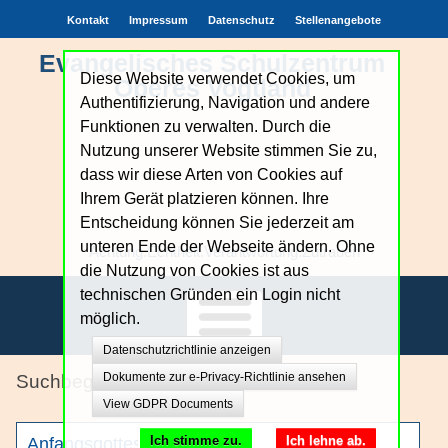
Kontakt
Impressum
Datenschutz
Stellenangebote
Evangelisches Schulzentrum
Diese Website verwendet Cookies, um
Oberes Vogtland
Authentifizierung, Navigation und andere
Funktionen zu verwalten. Durch die
Nutzung unserer Website stimmen Sie zu,
dass wir diese Arten von Cookies auf
Ihrem Gerät platzieren können. Ihre
Entscheidung können Sie jederzeit am
unteren Ende der Webseite ändern. Ohne
Achtung.Echtheit.Verantwortung.Zutrauen
die Nutzung von Cookies ist aus
technischen Gründen ein Login nicht
möglich.
Datenschutzrichtlinie anzeigen
Unsere Schule
Dokumente zur e-Privacy-Richtlinie ansehen
Schule und Glauben
View GDPR Documents
Bildungsangebote
Ich stimme zu.
Ich lehne ab.
Anfangsgottesdienst