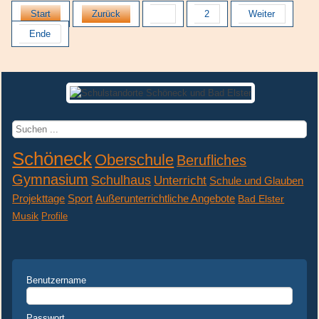
Start
Zurück
1
2
Weiter
Ende
Suchen
...
Schöneck
Oberschule
Berufliches
Gymnasium
Schulhaus
Unterricht
Schule und Glauben
Projekttage
Sport
Außerunterrichtliche Angebote
Bad Elster
Musik
Profile
Benutzername
Passwort