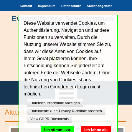
Kontakt
Impressum
Datenschutz
Stellenangebote
Evangelisches Schulzentrum
Diese Website verwendet Cookies, um
Oberes Vogtland
Authentifizierung, Navigation und andere
Funktionen zu verwalten. Durch die
Nutzung unserer Website stimmen Sie zu,
dass wir diese Arten von Cookies auf
Ihrem Gerät platzieren können. Ihre
Entscheidung können Sie jederzeit am
unteren Ende der Webseite ändern. Ohne
Achtung.Echtheit.Verantwortung.Zutrauen
die Nutzung von Cookies ist aus
technischen Gründen ein Login nicht
möglich.
Datenschutzrichtlinie anzeigen
Unsere Schule
Aktuelles
Dokumente zur e-Privacy-Richtlinie ansehen
View GDPR Documents
Bildungsangebote
Ich stimme zu.
Ich lehne ab.