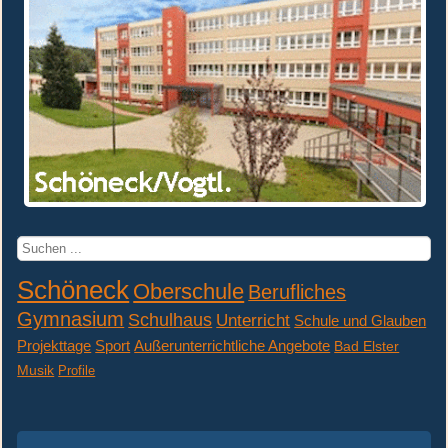
Suchen
...
Schöneck
Oberschule
Berufliches
Gymnasium
Schulhaus
Unterricht
Schule und Glauben
Projekttage
Sport
Außerunterrichtliche Angebote
Bad Elster
Musik
Profile