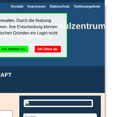
Kontakt
Impressum
Datenschutz
Stellenangebote
erwalten. Durch die Nutzung
ngelisches Schulzentrum
nnen. Ihre Entscheidung können
res Vogtland
ischen Gründen ein Login nicht
chtheit.Verantwortung.Zutrauen
Ich stimme zu.
Ich lehne ab.
AFT
Suchen