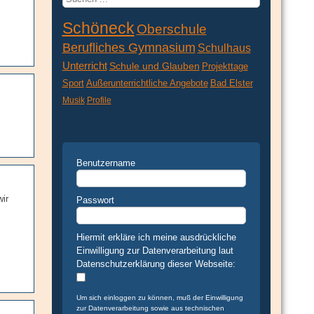
...
Schöneck
Oberschule
Berufliches Gymnasium
Schulhaus
Unterricht
Schule und Glauben
Projekttage
Sport
Außerunterrichtliche Angebote
Bad Elster
Musik
Profile
Benutzername
ir
Passwort
Hiermit erkläre ich meine ausdrückliche
Einwilligung zur Datenverarbeitung laut
Datenschutzerklärung dieser Webseite:
Um sich einloggen zu können, muß der Einwilligung
zur Datenverarbeitung sowie aus technischen