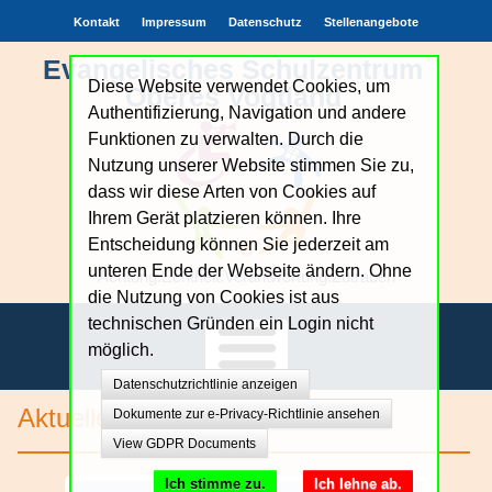
Kontakt
Impressum
Datenschutz
Stellenangebote
Evangelisches Schulzentrum
Diese Website verwendet Cookies, um
Oberes Vogtland
Authentifizierung, Navigation und andere
Funktionen zu verwalten. Durch die
Nutzung unserer Website stimmen Sie zu,
dass wir diese Arten von Cookies auf
Ihrem Gerät platzieren können. Ihre
Entscheidung können Sie jederzeit am
unteren Ende der Webseite ändern. Ohne
Achtung.Echtheit.Verantwortung.Zutrauen
die Nutzung von Cookies ist aus
technischen Gründen ein Login nicht
möglich.
Datenschutzrichtlinie anzeigen
Unsere Schule
Aktuelles
Dokumente zur e-Privacy-Richtlinie ansehen
View GDPR Documents
Bildungsangebote
Ich stimme zu.
Ich lehne ab.