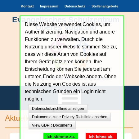
Kontakt
Impressum
Datenschutz
Stellenangebote
Evangelisches Schulzentrum
Diese Website verwendet Cookies, um
Oberes Vogtland
Authentifizierung, Navigation und andere
Funktionen zu verwalten. Durch die
Nutzung unserer Website stimmen Sie zu,
dass wir diese Arten von Cookies auf
Ihrem Gerät platzieren können. Ihre
Entscheidung können Sie jederzeit am
unteren Ende der Webseite ändern. Ohne
Achtung.Echtheit.Verantwortung.Zutrauen
die Nutzung von Cookies ist aus
technischen Gründen ein Login nicht
möglich.
Datenschutzrichtlinie anzeigen
Unsere Schule
Aktuelles
Dokumente zur e-Privacy-Richtlinie ansehen
View GDPR Documents
Bildungsangebote
Ich stimme zu.
Ich lehne ab.