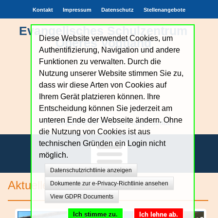
Kontakt
Impressum
Datenschutz
Stellenangebote
Evangelisches Schulzentrum
Diese Website verwendet Cookies, um
Oberes Vogtland
Authentifizierung, Navigation und andere
Funktionen zu verwalten. Durch die
Nutzung unserer Website stimmen Sie zu,
dass wir diese Arten von Cookies auf
Ihrem Gerät platzieren können. Ihre
Entscheidung können Sie jederzeit am
unteren Ende der Webseite ändern. Ohne
Achtung.Echtheit.Verantwortung.Zutrauen
die Nutzung von Cookies ist aus
technischen Gründen ein Login nicht
möglich.
Datenschutzrichtlinie anzeigen
Unsere Schule
Aktuelles
Dokumente zur e-Privacy-Richtlinie ansehen
View GDPR Documents
Bildungsangebote
Ich stimme zu.
Ich lehne ab.