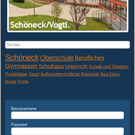
Suchen
...
Schöneck
Oberschule
Berufliches
Gymnasium
Schulhaus
Unterricht
Schule und Glauben
Projekttage
Sport
Außerunterrichtliche Angebote
Bad Elster
Musik
Profile
Benutzername
Passwort