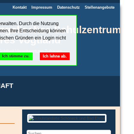
Kontakt
Impressum
Datenschutz
Stellenangebote
erwalten. Durch die Nutzung
ngelisches Schulzentrum
nnen. Ihre Entscheidung können
res Vogtland
ischen Gründen ein Login nicht
chtheit.Verantwortung.Zutrauen
Ich stimme zu.
Ich lehne ab.
AFT
Suchen