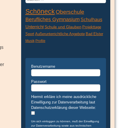
...
Schöneck
Oberschule
Berufliches Gymnasium
Schulhaus
Unterricht
Schule und Glauben
Projekttage
Sport
Außerunterrichtliche Angebote
Bad Elster
Musik
Profile
gs
er
Benutzername
Passwort
Hiermit erkläre ich meine ausdrückliche
Einwilligung zur Datenverarbeitung laut
Datenschutzerklärung dieser Webseite:
Um sich einloggen zu können, muß der Einwilligung
zur Datenverarbeitung sowie aus technischen