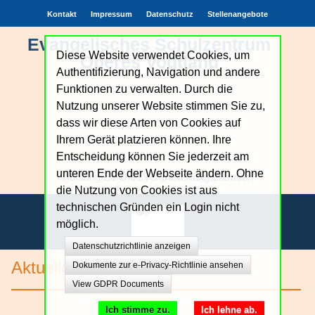
Kontakt
Impressum
Datenschutz
Stellenangebote
Evangelisches Schulzentrum
Diese Website verwendet Cookies, um
Oberes Vogtland
Authentifizierung, Navigation und andere
Funktionen zu verwalten. Durch die
Nutzung unserer Website stimmen Sie zu,
dass wir diese Arten von Cookies auf
Ihrem Gerät platzieren können. Ihre
Entscheidung können Sie jederzeit am
unteren Ende der Webseite ändern. Ohne
Achtung.Echtheit.Verantwortung.Zutrauen
die Nutzung von Cookies ist aus
technischen Gründen ein Login nicht
möglich.
Datenschutzrichtlinie anzeigen
Unsere Schule
Aktuelles
Dokumente zur e-Privacy-Richtlinie ansehen
View GDPR Documents
Bildungsangebote
Ich stimme zu.
Ich lehne ab.