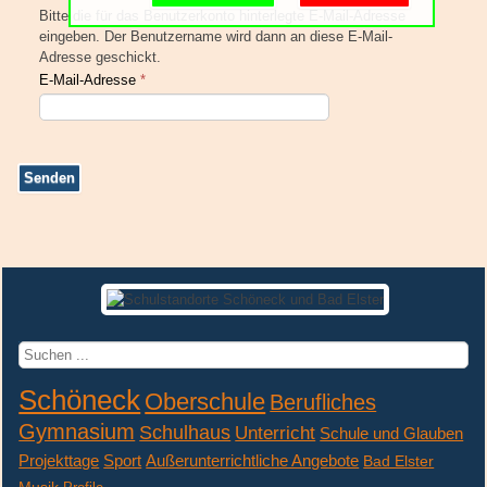
Schulgemeinschaft
Bitte die für das Benutzerkonto hinterlegte E-Mail-Adresse
eingeben. Der Benutzername wird dann an diese E-Mail-
Schulorganisation
Adresse geschickt.
E-Mail-Adresse
*
Senden
Suchen
...
Schöneck
Oberschule
Berufliches
Gymnasium
Schulhaus
Unterricht
Schule und Glauben
Projekttage
Sport
Außerunterrichtliche Angebote
Bad Elster