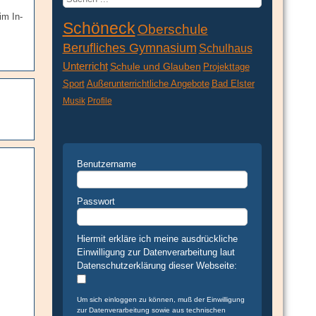
...
im In-
Schöneck
Oberschule
Berufliches Gymnasium
Schulhaus
Unterricht
Schule und Glauben
Projekttage
Sport
Außerunterrichtliche Angebote
Bad Elster
Musik
Profile
Benutzername
Passwort
Hiermit erkläre ich meine ausdrückliche
Einwilligung zur Datenverarbeitung laut
Datenschutzerklärung dieser Webseite:
Um sich einloggen zu können, muß der Einwilligung
zur Datenverarbeitung sowie aus technischen