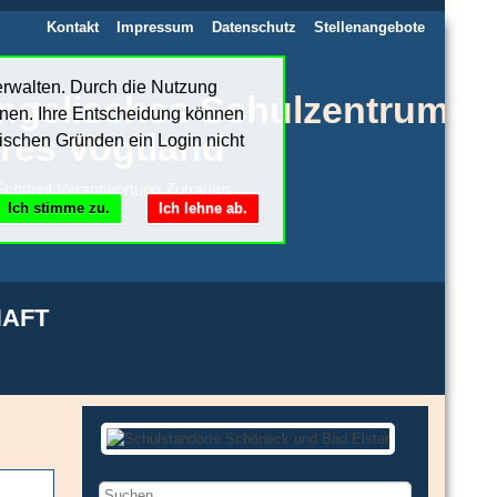
Kontakt
Impressum
Datenschutz
Stellenangebote
erwalten. Durch die Nutzung
ngelisches Schulzentrum
nnen. Ihre Entscheidung können
res Vogtland
ischen Gründen ein Login nicht
chtheit.Verantwortung.Zutrauen
Ich stimme zu.
Ich lehne ab.
AFT
Suchen