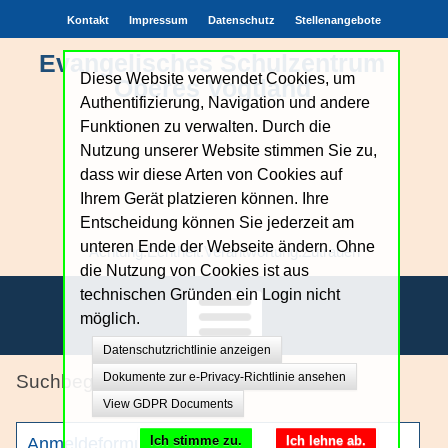
Kontakt
Impressum
Datenschutz
Stellenangebote
Evangelisches Schulzentrum
Diese Website verwendet Cookies, um
Oberes Vogtland
Authentifizierung, Navigation und andere
Funktionen zu verwalten. Durch die
Nutzung unserer Website stimmen Sie zu,
dass wir diese Arten von Cookies auf
Ihrem Gerät platzieren können. Ihre
Entscheidung können Sie jederzeit am
unteren Ende der Webseite ändern. Ohne
Achtung.Echtheit.Verantwortung.Zutrauen
die Nutzung von Cookies ist aus
technischen Gründen ein Login nicht
möglich.
Datenschutzrichtlinie anzeigen
Unsere Schule
Dokumente zur e-Privacy-Richtlinie ansehen
Profile
View GDPR Documents
Bildungsangebote
Ich stimme zu.
Ich lehne ab.
Anmeldeformular