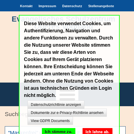
Kontakt
Impressum
Datenschutz
Stellenangebote
Evangelisches Schulzentrum
Diese Website verwendet Cookies, um
Oberes Vogtland
Authentifizierung, Navigation und
andere Funktionen zu verwalten. Durch
die Nutzung unserer Website stimmen
Sie zu, dass wir diese Arten von
Cookies auf Ihrem Gerät platzieren
können. Ihre Entscheidung können Sie
jederzeit am unteren Ende der Webseite
Achtung.Echtheit.Verantwortung.Zutrauen
ändern. Ohne die Nutzung von Cookies
ist aus technischen Gründen ein Login
nicht möglich.
Datenschutzrichtlinie anzeigen
Unsere Schule
Dokumente zur e-Privacy-Richtlinie ansehen
Oberschule
View GDPR Documents
Bildungsangebote
Ich stimme zu.
Ich lehne ab.
"Maskenfrei" und RTL ist am ESOV dabei