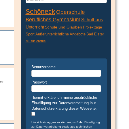
...
Schöneck
Oberschule
Berufliches Gymnasium
Schulhaus
Unterricht
Schule und Glauben
Projekttage
Sport
Außerunterrichtliche Angebote
Bad Elster
Musik
Profile
Benutzername
ir
Passwort
Hiermit erkläre ich meine ausdrückliche
Einwilligung zur Datenverarbeitung laut
Datenschutzerklärung dieser Webseite:
Um sich einloggen zu können, muß der Einwilligung
zur Datenverarbeitung sowie aus technischen