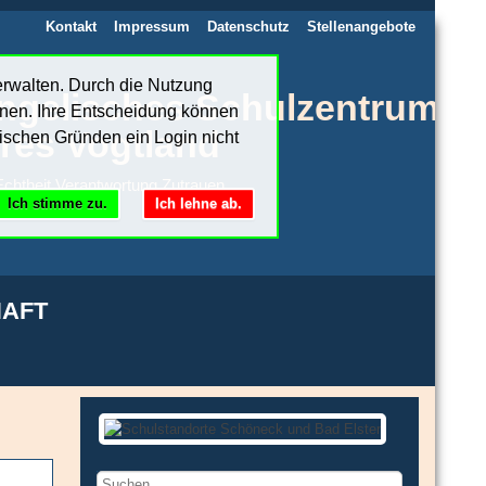
Kontakt
Impressum
Datenschutz
Stellenangebote
erwalten. Durch die Nutzung
ngelisches Schulzentrum
nnen. Ihre Entscheidung können
res Vogtland
ischen Gründen ein Login nicht
chtheit.Verantwortung.Zutrauen
Ich stimme zu.
Ich lehne ab.
AFT
Suchen