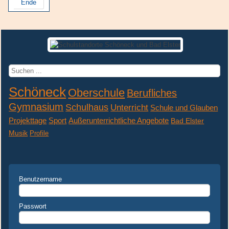
Ende
Suchen
...
Schöneck
Oberschule
Berufliches
Gymnasium
Schulhaus
Unterricht
Schule und Glauben
Projekttage
Sport
Außerunterrichtliche Angebote
Bad Elster
Musik
Profile
Benutzername
Passwort