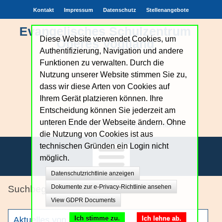
Kontakt
Impressum
Datenschutz
Stellenangebote
Evangelisches Schulzentrum
Diese Website verwendet Cookies, um
Oberes Vogtland
Authentifizierung, Navigation und andere
Funktionen zu verwalten. Durch die
Nutzung unserer Website stimmen Sie zu,
dass wir diese Arten von Cookies auf
Ihrem Gerät platzieren können. Ihre
Entscheidung können Sie jederzeit am
unteren Ende der Webseite ändern. Ohne
Achtung.Echtheit.Verantwortung.Zutrauen
die Nutzung von Cookies ist aus
technischen Gründen ein Login nicht
möglich.
Datenschutzrichtlinie anzeigen
Unsere Schule
Dokumente zur e-Privacy-Richtlinie ansehen
Sport
View GDPR Documents
Bildungsangebote
Ich stimme zu.
Ich lehne ab.
Aktuelles von der Baustelle