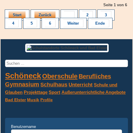
Seite 1 von 6
Start
Zurück
1
2
3
4
5
6
Weiter
Ende
Suchen
...
Schöneck
Oberschule
Berufliches
Gymnasium
Schulhaus
Unterricht
Schule und
Glauben
Projekttage
Sport
Außerunterrichtliche Angebote
Bad Elster
Musik
Profile
Benutzername