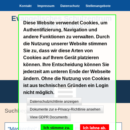
Kontakt
Impressum
Datenschutz
Stellenangebote
Evangelisches Schulzentrum
Diese Website verwendet Cookies, um
Oberes Vogtland
Authentifizierung, Navigation und
andere Funktionen zu verwalten. Durch
die Nutzung unserer Website stimmen
Sie zu, dass wir diese Arten von
Cookies auf Ihrem Gerät platzieren
können. Ihre Entscheidung können Sie
jederzeit am unteren Ende der Webseite
Achtung.Echtheit.Verantwortung.Zutrauen
ändern. Ohne die Nutzung von Cookies
ist aus technischen Gründen ein Login
nicht möglich.
Datenschutzrichtlinie anzeigen
Unsere Schule
Dokumente zur e-Privacy-Richtlinie ansehen
Schöneck
View GDPR Documents
Bildungsangebote
Ich stimme zu.
Ich lehne ab.
"Maskenfrei" und RTL ist am ESOV dabei